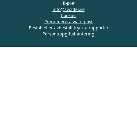
E-post
info@svolder.se
Cookies
Prenumerera via e‑post
Beställ eller avbeställ tryckta rapporter
Personuppgiftshantering