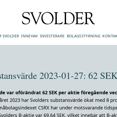
 SVOLDER
INNEHAV
INVESTERARE
BOLAGSSTYRNING
KONTA
stansvärde 2023-01-27: 62 SEK 
de var oförändrat 62 SEK per aktie föregående ve
råret 2023 har Svolders substansvärde ökat med 8 pr
måbolagsindexet CSRX har under motsvarande tidsper
Svolders B-aktie var 69,64 SEK, vilket innebär att B-