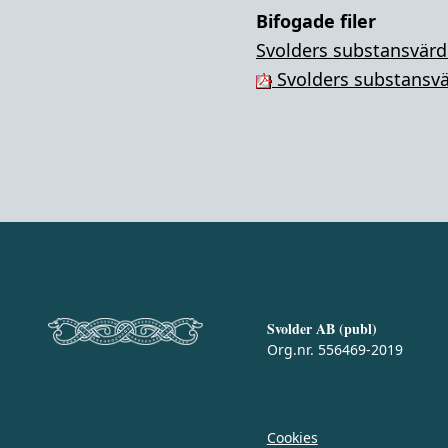
Bifogade filer
Svolders substansvärde
Svolders substansvä
Svolder AB (publ)
Org.nr. 556469-2019
Cookies