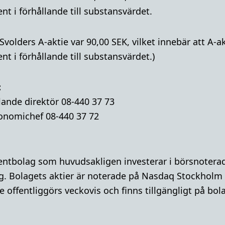
t i förhållande till substansvärdet.
 Svolders A-aktie var 90,00 SEK, vilket innebär att A
t i förhållande till substansvärdet.)
:
lande direktör 08-440 37 73
onomichef 08-440 37 72
mentbolag som huvudsakligen investerar i börsnoterad
g. Bolagets aktier är noterade på Nasdaq Stockholm
 offentliggörs veckovis och finns tillgängligt på bo