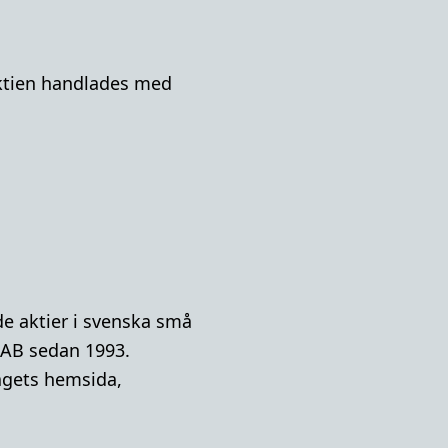
-aktien handlades med
e aktier i svenska små
 AB sedan 1993.
lagets hemsida,