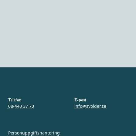
Telefon
E-post
08-440 37 70
info@svolder.se
Personuppgiftshantering