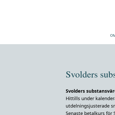
OM
Svolders sub
Svolders substansvär
Hittills under kalende
utdelningsjusterade s
Senaste betalkurs för 