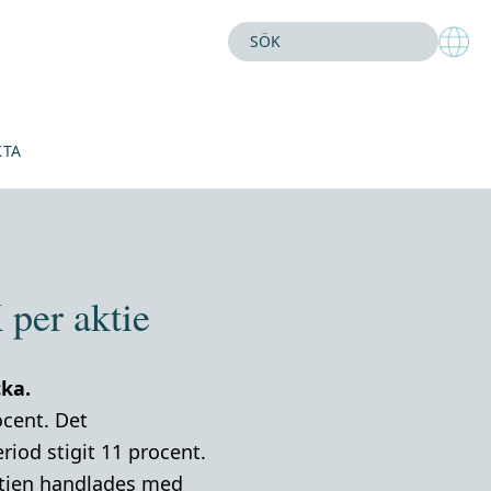
KTA
per aktie
cka.
ocent. Det
iod stigit 11 procent.
aktien handlades med