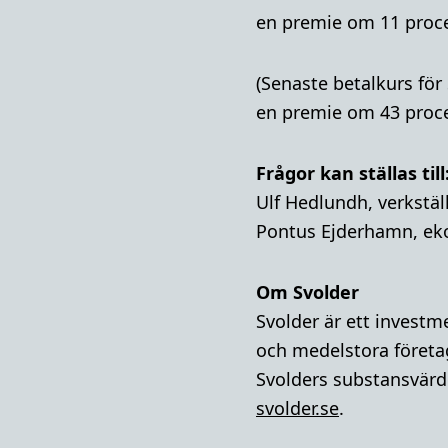
en premie om 11 procen
(Senaste betalkurs för
en premie om 43 procen
Frågor kan ställas till
Ulf Hedlundh, verkstäl
Pontus Ejderhamn, ek
Om Svolder
Svolder är ett invest
och medelstora företa
Svolders substansvärde
svolder.se
.