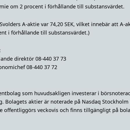
ie om 2 procent i förhållande till substansvärdet.
 Svolders A-aktie var 74,20 SEK, vilket innebär att A
t i förhållande till substansvärdet.)
:
lande direktör 08-440 37 73
onomichef 08-440 37 72
mentbolag som huvudsakligen investerar i börsnoterad
g. Bolagets aktier är noterade på Nasdaq Stockholm
 offentliggörs veckovis och finns tillgängligt på bo