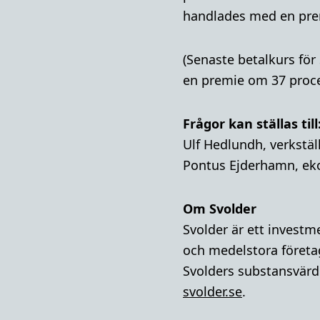
handlades med en prem
(Senaste betalkurs för
en premie om 37 procen
Frågor kan ställas till
Ulf Hedlundh, verkstäl
Pontus Ejderhamn, ek
Om Svolder
Svolder är ett invest
och medelstora företa
Svolders substansvärde
svolder.se
.