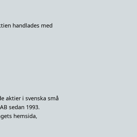
-aktien handlades med
e aktier i svenska små
 AB sedan 1993.
lagets hemsida,