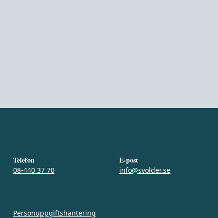
Telefon
E-post
08-440 37 70
info@svolder.se
Personuppgiftshantering