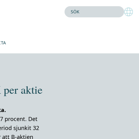
KTA
per aktie
a.
7 procent. Det
iod sjunkit 32
 att B-aktien