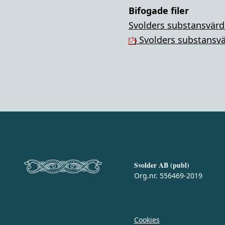
Bifogade filer
Svolders substansvärde
Svolders substansvä
Svolder AB (publ)
Org.nr. 556469-2019
Cookies