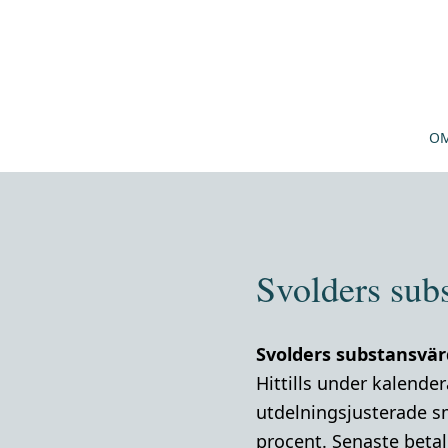
OM
Svolders sub
Svolders substansvär
Hittills under kalend
utdelningsjusterade s
procent. Senaste betalk