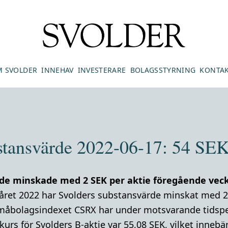
 SVOLDER
INNEHAV
INVESTERARE
BOLAGSSTYRNING
KONTA
stansvärde 2022-06-17: 54 SEK 
de minskade med 2 SEK per aktie föregående veck
eråret 2022 har Svolders substansvärde minskat med 2
måbolagsindexet CSRX har under motsvarande tidsper
urs för Svolders B-aktie var 55,08 SEK, vilket innebär