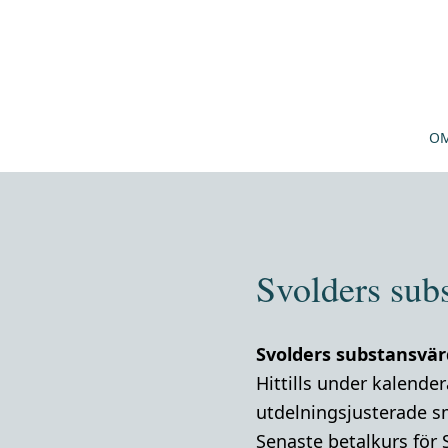
OM
Svolders sub
Svolders substansvär
Hittills under kalende
utdelningsjusterade s
Senaste betalkurs för 