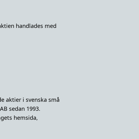
A-aktien handlades med
e aktier i svenska små
 AB sedan 1993.
lagets hemsida,