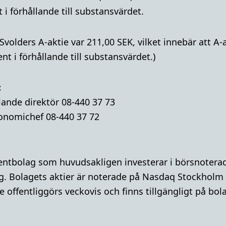
 i förhållande till substansvärdet.
 Svolders A-aktie var 211,00 SEK, vilket innebär att 
t i förhållande till substansvärdet.)
:
lande direktör 08-440 37 73
onomichef 08-440 37 72
mentbolag som huvudsakligen investerar i börsnoterad
g. Bolagets aktier är noterade på Nasdaq Stockholm
 offentliggörs veckovis och finns tillgängligt på bo