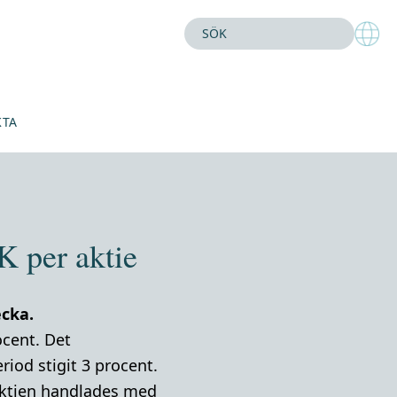
KTA
K per aktie
ecka.
ocent. Det
iod stigit 3 procent.
-aktien handlades med