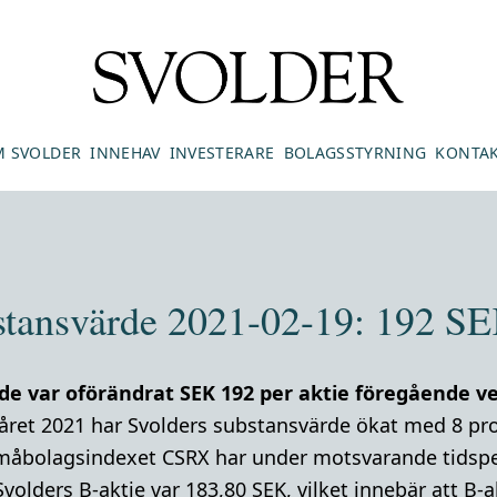
 SVOLDER
INNEHAV
INVESTERARE
BOLAGSSTYRNING
KONTA
stansvärde 2021-02-19: 192 SE
de var oförändrat SEK 192 per aktie föregående v
råret 2021 har Svolders substansvärde ökat med 8 pr
måbolagsindexet CSRX har under motsvarande tidsper
Svolders B-aktie var 183,80 SEK, vilket innebär att B