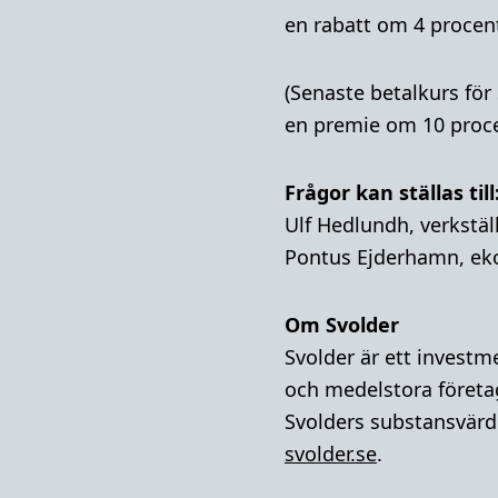
en rabatt om 4 procent
(Senaste betalkurs för
en premie om 10 procen
Frågor kan ställas till
Ulf Hedlundh, verkstäl
Pontus Ejderhamn, ek
Om Svolder
Svolder är ett invest
och medelstora företa
Svolders substansvärde
svolder.se
.