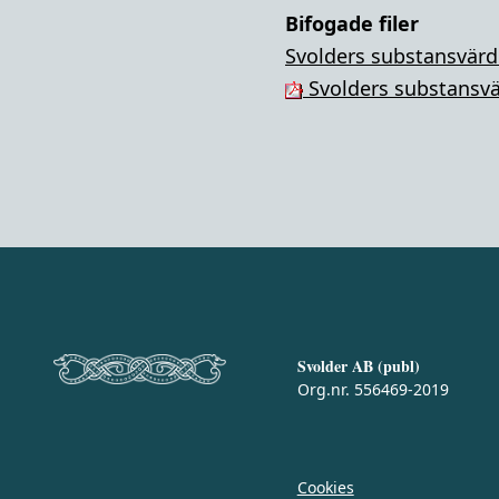
Bifogade filer
Svolders substansvärd
Svolders substansvä
Svolder AB (publ)
Org.nr. 556469-2019
Cookies