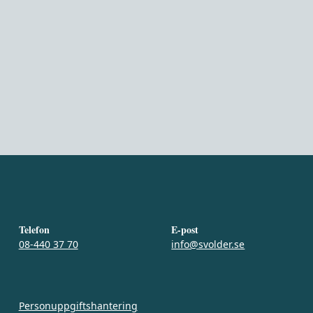
Telefon
E-post
08-440 37 70
info@svolder.se
Personuppgiftshantering