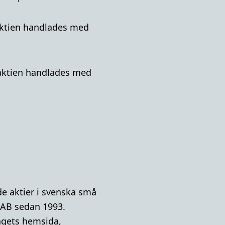
-aktien handlades med
A-aktien handlades med
e aktier i svenska små
 AB sedan 1993.
lagets hemsida,