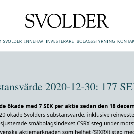
 SVOLDER
INNEHAV
INVESTERARE
BOLAGSSTYRNING
KONTA
stansvärde 2020-12-30: 177 SE
de ökade med 7 SEK per aktie sedan den 18 decem
20 ökade Svolders substansvärde, inklusive reinvest
gsjusterade småbolagsindexet CSRX steg under mots
venska aktiemarknaden som helhet (SIXRX) steg med