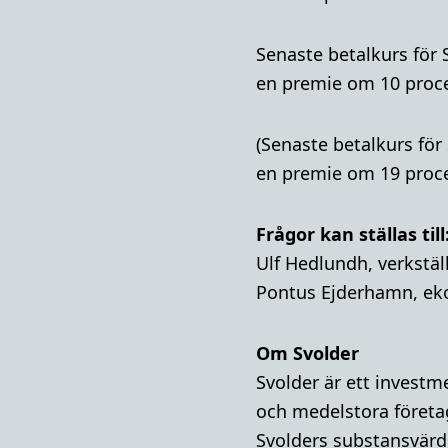
Senaste betalkurs för 
en premie om 10 procen
(Senaste betalkurs för
en premie om 19 procen
Frågor kan ställas till
Ulf Hedlundh, verkstäl
Pontus Ejderhamn, ek
Om Svolder
Svolder är ett invest
och medelstora företa
Svolders substansvärde