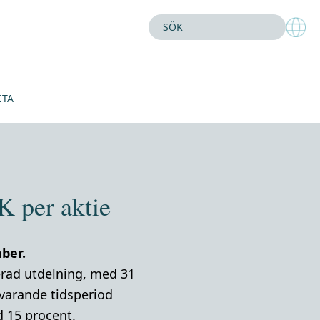
KTA
K per aktie
ber.
erad utdelning, med 31
varande tidsperiod
 15 procent.