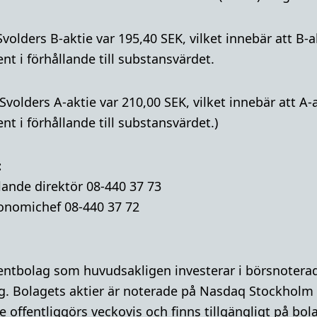
Svolders B-aktie var 195,40 SEK, vilket innebär att B
t i förhållande till substansvärdet.
 Svolders A-aktie var 210,00 SEK, vilket innebär att 
t i förhållande till substansvärdet.)
:
lande direktör 08-440 37 73
onomichef 08-440 37 72
mentbolag som huvudsakligen investerar i börsnoterad
g. Bolagets aktier är noterade på Nasdaq Stockholm
 offentliggörs veckovis och finns tillgängligt på bo