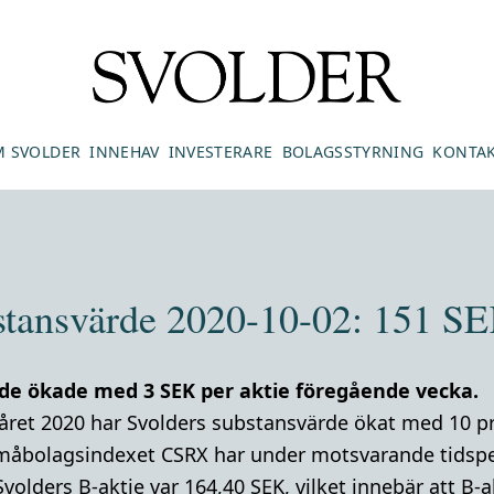
 SVOLDER
INNEHAV
INVESTERARE
BOLAGSSTYRNING
KONTA
stansvärde 2020-10-02: 151 SE
de ökade med 3 SEK per aktie föregående vecka.
råret 2020 har Svolders substansvärde ökat med 10 p
måbolagsindexet CSRX har under motsvarande tidsper
Svolders B-aktie var 164,40 SEK, vilket innebär att B