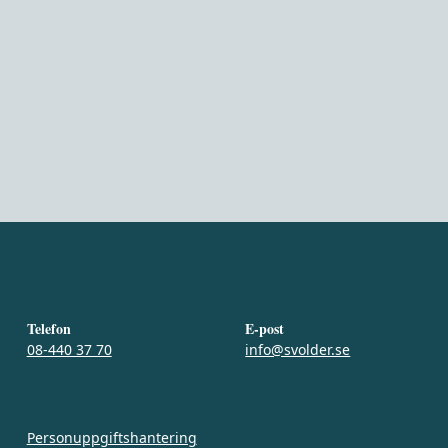
Telefon
E-post
08-440 37 70
info@svolder.se
Personuppgiftshantering