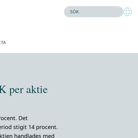
KTA
K per aktie
rocent. Det
iod stigit 14 procent.
-aktien handlades med