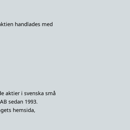
A-aktien handlades med
e aktier i svenska små
 AB sedan 1993.
lagets hemsida,