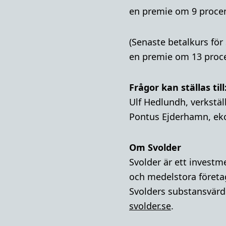
en premie om 9 procent
(Senaste betalkurs för
en premie om 13 procen
Frågor kan ställas till
Ulf Hedlundh, verkstäl
Pontus Ejderhamn, ek
Om Svolder
Svolder är ett invest
och medelstora företa
Svolders substansvärde
svolder.se
.