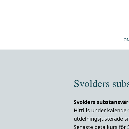
OM
Svolders sub
Svolders substansvär
Hittills under kalende
utdelningsjusterade s
Senaste betalkurs för 