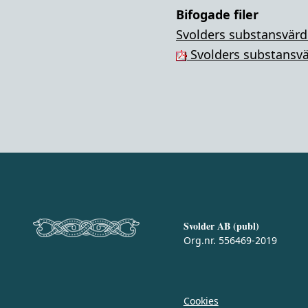
Bifogade filer
Svolders substansvärd
Svolders substansvä
Svolder AB (publ)
Org.nr. 556469-2019
Cookies