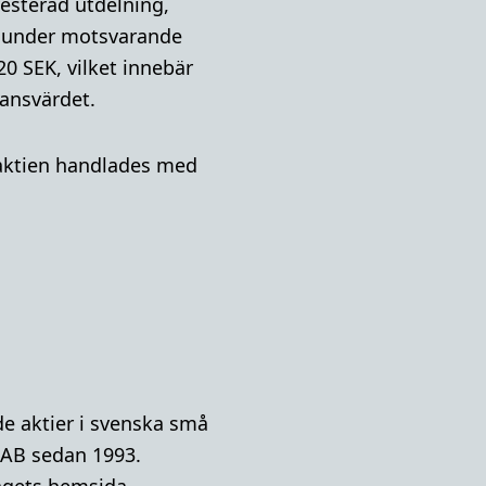
vesterad utdelning,
r under motsvarande
20 SEK, vilket innebär
tansvärdet.
A-aktien handlades med
e aktier i svenska små
 AB sedan 1993.