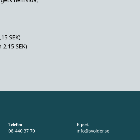
lagets hemsida,
,15 SEK)
 2,15 SEK)
Telefon
E-post
08-440 37 70
info@svolder.se