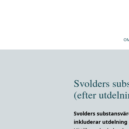
OM
Svolders sub
(efter utdel
Svolders substansvä
inkluderar utdelning