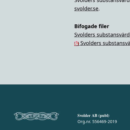
Svolders substansvärde
svolder.se
.
Bifogade filer
Svolders substansvärde
Svolders substansvär
Svolder AB (publ)
Org.nr. 556469-2019