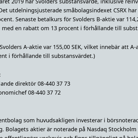
råret 2019 har Svolders substansvärde, inklusive rein
 Det utdelningsjusterade småbolagsindexet CSRX ha
ocent. Senaste betalkurs för Svolders B-aktie var 114,
 med en rabatt om 13 procent i förhållande till subs
 Svolders A-aktie var 155,00 SEK, vilket innebär att 
t i förhållande till substansvärdet.)
:
lande direktör 08-440 37 73
onomichef 08-440 37 72
mentbolag som huvudsakligen investerar i börsnoterad
g. Bolagets aktier är noterade på Nasdaq Stockholm