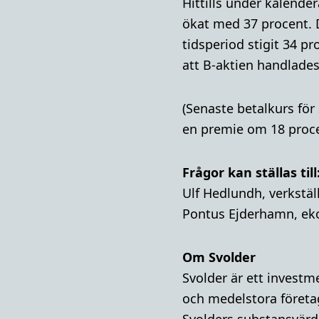
Hittills under kalende
ökat med 37 procent.
tidsperiod stigit 34 pr
att B-aktien handlades
(Senaste betalkurs för
en premie om 18 procen
Frågor kan ställas till
Ulf Hedlundh, verkstäl
Pontus Ejderhamn, ek
Om Svolder
Svolder är ett invest
och medelstora företa