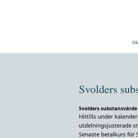
OM
Svolders sub
Svolders substansvärde
Hittills under kalende
utdelningsjusterade s
Senaste betalkurs för 