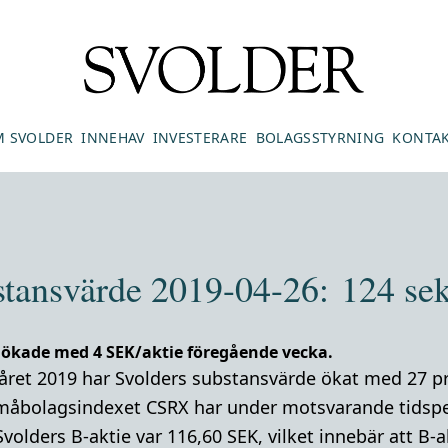
 SVOLDER
INNEHAV
INVESTERARE
BOLAGSSTYRNING
KONTA
stansvärde 2019-04-26: 124 sek
 ökade med 4 SEK/aktie föregående vecka.
råret 2019 har Svolders substansvärde ökat med 27 p
måbolagsindexet CSRX har under motsvarande tidsper
Svolders B-aktie var 116,60 SEK,
vilket innebär att B