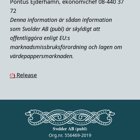
Pontus Ejderhamn, ekonomichef 08-440 37
72
Denna i
nformation är sådan information
som Svolder AB (publ) är skyldigt att
offentliggöra enligt EU:s
marknadsmissbruksförordning och lagen om
värdepappersmarknaden.
Release
Svolder AB (publ)
Org.nr. 556469-2019