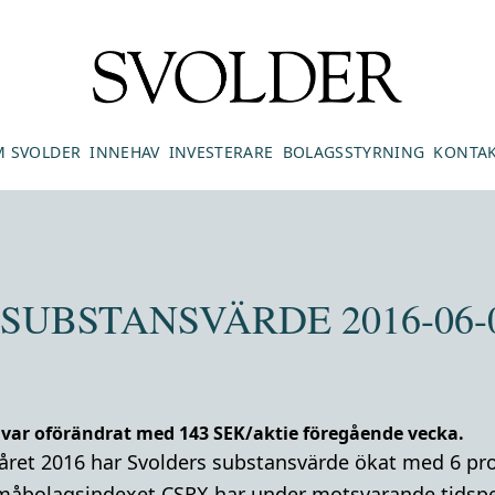
 SVOLDER
INNEHAV
INVESTERARE
BOLAGSSTYRNING
KONTA
SUBSTANSVÄRDE 2016-06-0
 var oförändrat med 143 SEK/aktie föregående vecka.
råret 2016 har Svolders substansvärde ökat med 6 pr
småbolagsindexet CSRX har under motsvarande tidsp