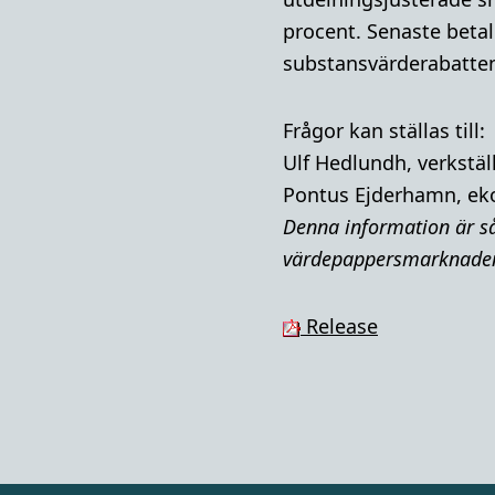
procent. Senaste betalk
substansvärderabatten
Frågor kan ställas till:
Ulf Hedlundh, verkstäl
Pontus Ejderhamn, ek
Denna i
nformation är så
värdepappersmarknaden 
Release