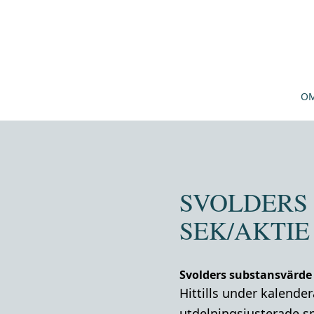
OM
SVOLDERS 
SEK/AKTIE
Svolders substansvärde
Hittills under kalende
utdelningsjusterade 