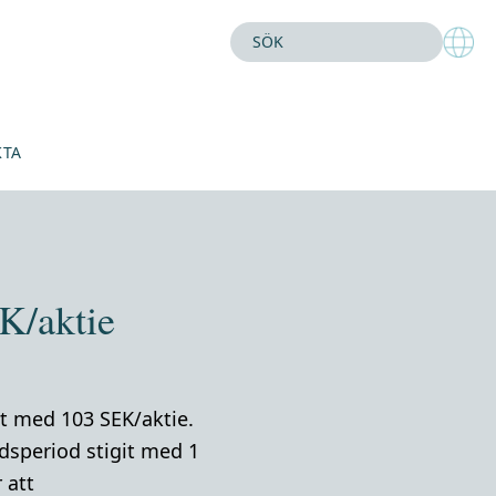
KTA
K/aktie
at med 103 SEK/aktie.
speriod stigit med 1
 att