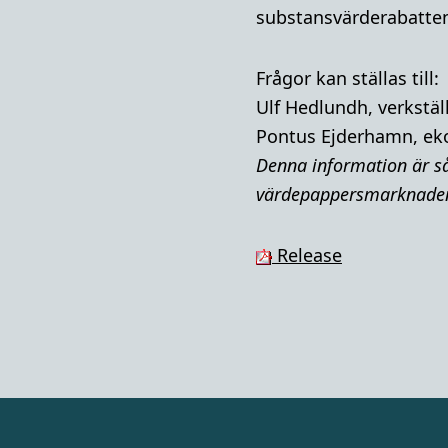
substansvärderabatten
Frågor kan ställas till:
Ulf Hedlundh, verkstäl
Pontus Ejderhamn, ek
Denna i
nformation är så
värdepappersmarknade
Release