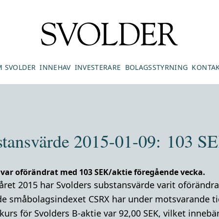
 SVOLDER
INNEHAV
INVESTERARE
BOLAGSSTYRNING
KONTA
stansvärde 2015-01-09: 103 SE
 var oförändrat med 103 SEK/aktie föregående vecka.
råret 2015 har Svolders substansvärde varit oförändr
de småbolagsindexet CSRX har under motsvarande tid
urs för Svolders B-aktie var 92,00 SEK, vilket innebär