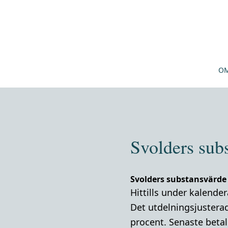
OM
Svolders sub
Svolders substansvärde
Hittills under kalende
Det utdelningsjustera
procent. Senaste betalk