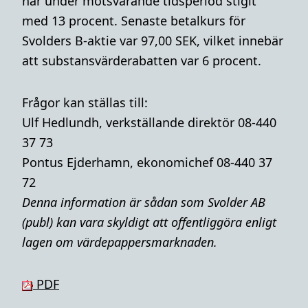
har under motsvarande tidsperiod stigit
med 13 procent. Senaste betalkurs för
Svolders B-aktie var 97,00 SEK, vilket innebär
att substansvärderabatten var 6 procent.
Frågor kan ställas till:
Ulf Hedlundh, verkställande direktör 08-440
37 73
Pontus Ejderhamn, ekonomichef 08-440 37
72
Denna i
nformation är sådan som Svolder AB
(publ) kan vara skyldigt att offentliggöra enligt
lagen om värdepappersmarknaden.
PDF