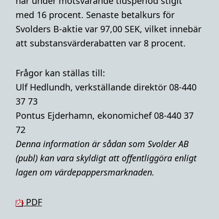
har under motsvarande tidsperiod stigit
med 16 procent. Senaste betalkurs för
Svolders B-aktie var 97,00 SEK, vilket innebär
att substansvärderabatten var 8 procent.
Frågor kan ställas till:
Ulf Hedlundh, verkställande direktör 08-440
37 73
Pontus Ejderhamn, ekonomichef 08-440 37
72
Denna i
nformation är sådan som Svolder AB
(publ) kan vara skyldigt att offentliggöra enligt
lagen om värdepappersmarknaden.
PDF