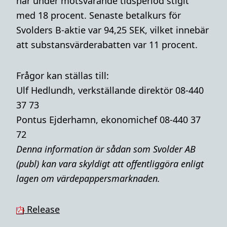
har under motsvarande tidsperiod stigit
med 18 procent. Senaste betalkurs för
Svolders B-aktie var 94,25 SEK, vilket innebär
att substansvärderabatten var 11 procent
.
Frågor kan ställas till:
Ulf Hedlundh, verkställande direktör 08-440
37 73
Pontus Ejderhamn, ekonomichef 08-440 37
72
Denna i
nformation är sådan som Svolder AB
(publ) kan vara skyldigt att offentliggöra enligt
lagen om värdepappersmarknaden.
Release