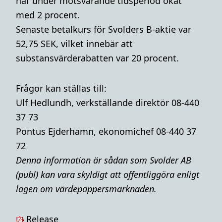
har under motsvarande tidsperiod ökat
med 2 procent.
Senaste betalkurs för Svolders B-aktie var
52,75 SEK, vilket innebär att
substansvärderabatten var 20 procent.
Frågor kan ställas till:
Ulf Hedlundh, verkställande direktör 08-440
37 73
Pontus Ejderhamn, ekonomichef 08-440 37
72
Denna i
nformation är sådan som Svolder AB
(publ) kan vara skyldigt att offentliggöra enligt
lagen om värdepappersmarknaden.
Release