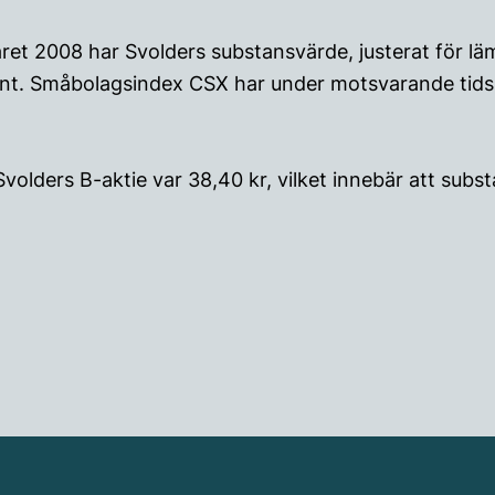
råret 2008 har Svolders substansvärde, justerat för l
nt. Småbolagsindex CSX har under motsvarande tid
Svolders B-aktie var 38,40 kr, vilket innebär att sub