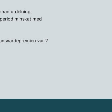
ämnad utdelning,
speriod minskat med
stansvärdepremien var 2