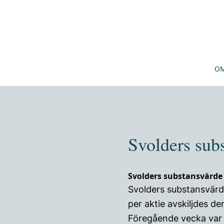
OM
Svolders sub
Svolders substansvärde 
Svolders substansvärd
per aktie avskiljdes d
Föregående vecka var 