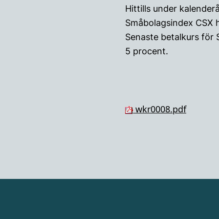
Hittills under kalende
Småbolagsindex CSX h
Senaste betalkurs för 
5 procent.
wkr0008.pdf