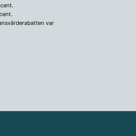
ocent.
cent.
stansvärderabatten var