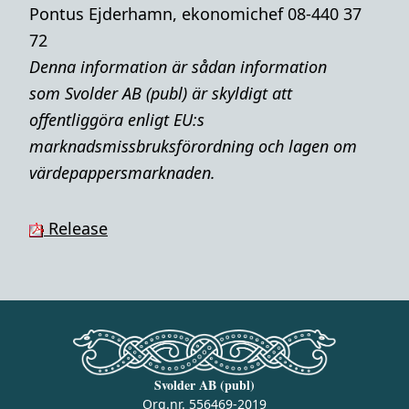
Pontus Ejderhamn, ekonomichef 08-440 37
72
Denna i
nformation är sådan information
som Svolder AB (publ) är skyldigt att
offentliggöra enligt EU:s
marknadsmissbruksförordning och lagen om
värdepappersmarknaden.
Release
Svolder AB (publ)
Org.nr. 556469-2019