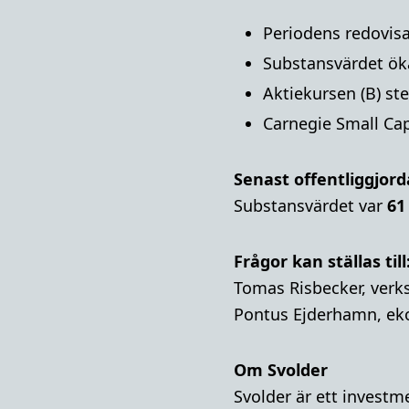
Periodens redovisa
Substansvärdet ö
Aktiekursen (B) st
Carnegie Small Ca
Senast offentliggjord
Substansvärdet var
61
Frågor kan ställas till
Tomas Risbecker, verks
Pontus Ejderhamn, ek
Om Svolder
Svolder är ett invest