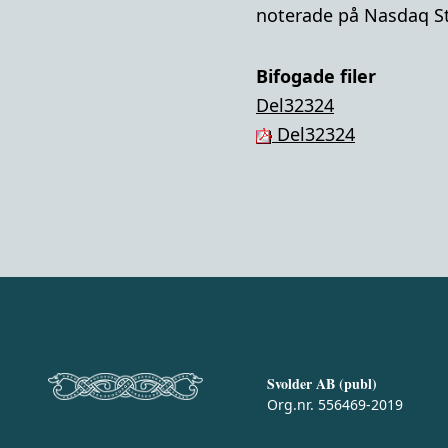
noterade på Nasdaq S
Bifogade filer
Del32324
Del32324
Svolder AB (publ)
Org.nr. 556469-2019