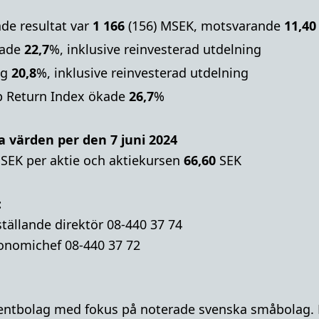
de resultat var
1 166
(156) MSEK, motsvarande
11,40
kade
22,7
%, inklusive reinvesterad utdelning
eg
20,8
%, inklusive reinvesterad utdelning
p Return Index ökade
26,7
%
a värden per den 7 juni 2024
SEK per aktie och aktiekursen
66,60
SEK
:
tällande direktör 08-440 37 74
onomichef 08-440 37 72
mentbolag med fokus på noterade svenska småbolag. B