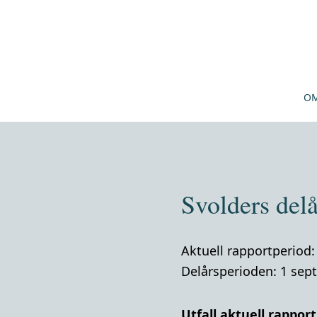
OM
Svolders del
Aktuell rapportperiod:
Delårsperioden: 1 sep
Utfall aktuell rappor