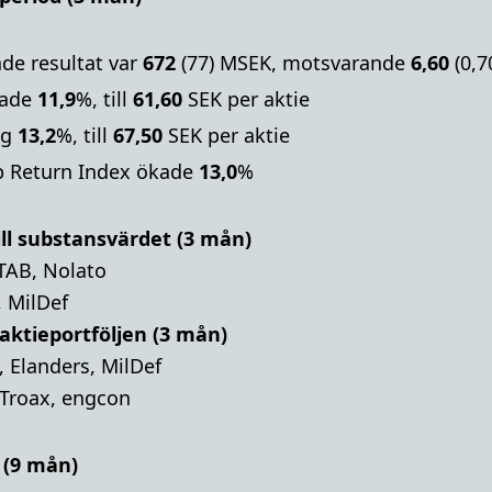
de resultat var
672
(77) MSEK, motsvarande
6,60
(0,7
kade
11,9
%, till
61,60
SEK per aktie
eg
13,2
%, till
67,50
SEK per aktie
p Return Index ökade
13,0
%
ill substansvärdet (3 mån)
ITAB, Nolato
 MilDef
 aktieportföljen (3 mån)
, Elanders, MilDef
 Troax, engcon
 (9 mån)