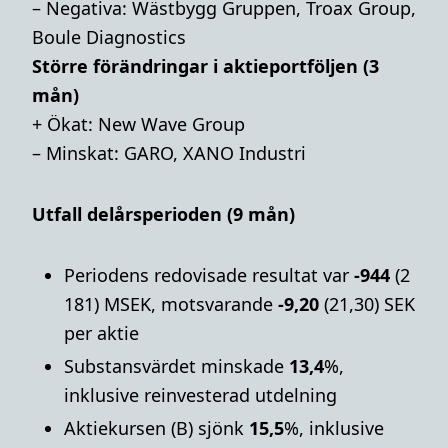
– Negativa: Wästbygg Gruppen, Troax Group,
Boule Diagnostics
Större förändringar i aktieportföljen (3
mån)
+ Ökat: New Wave Group
– Minskat: GARO, XANO Industri
Utfall delårsperioden (9 mån)
Periodens redovisade resultat var
-944
(2
181) MSEK, motsvarande
-9,20
(21,30) SEK
per aktie
Substansvärdet minskade
13,4
%,
inklusive reinvesterad utdelning
Aktiekursen (B) sjönk
15,5
%, inklusive