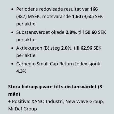
Periodens redovisade resultat var
166
(987) MSEK, motsvarande
1,60
(9,60) SEK
per aktie
Substansvärdet ökade
2,8
%, till
59,60
SEK
per aktie
Aktiekursen (B) steg
2,0
%, till
62,96
SEK
per aktie
Carnegie Small Cap Return Index sjönk
4,3
%
Stora bidragsgivare till substansvärdet (3
mån)
+ Positiva: XANO Industri, New Wave Group,
MilDef Group