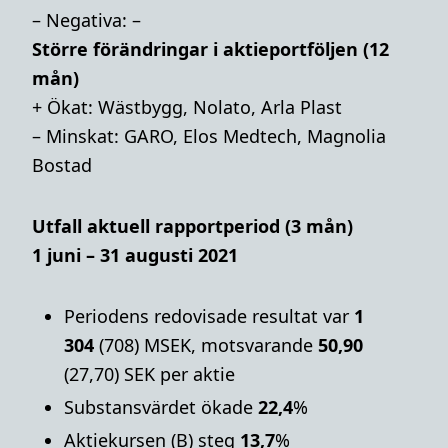
– Negativa: –
Större förändringar i aktieportföljen (12
mån)
+ Ökat: Wästbygg, Nolato, Arla Plast
– Minskat: GARO, Elos Medtech, Magnolia
Bostad
Utfall aktuell rapportperiod (3 mån)
1 juni – 31 augusti 2021
Periodens redovisade resultat var
1
304
(708) MSEK, motsvarande
50,90
(27,70) SEK per aktie
Substansvärdet ökade
22,4
%
Aktiekursen (B) steg
13,7
%