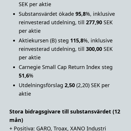
SEK per aktie
Substansvärdet ökade
95,8
%, inklusive
reinvesterad utdelning, till
277,90
SEK
per aktie
Aktiekursen (B) steg
115,8
%, inklusive
reinvesterad utdelning, till
300,00
SEK
per aktie
Carnegie Small Cap Return Index steg
51,6
%
Utdelningsförslag
2,50
(2,20) SEK per
aktie
Stora bidragsgivare till substansvärdet (12
mån)
+ Positiva: GARO, Troax, XANO Industri