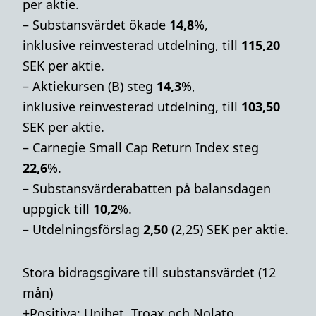
per aktie.
– Substansvärdet ökade
14,8
%,
inklusive reinvesterad utdelning, till
115,20
SEK per aktie.
– Aktiekursen (B) steg
14,3
%,
inklusive reinvesterad utdelning, till
103,50
SEK per aktie.
– Carnegie Small Cap Return Index steg
22,6
%.
– Substansvärderabatten på balansdagen
uppgick till
10,2
%.
– Utdelningsförslag
2,50
(2,25) SEK per aktie.
Stora bidragsgivare till substansvärdet (12
mån)
+Positiva: Unibet, Troax och Nolato