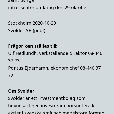
samt övriga
intressenter omkring den 29 oktober.
Stockholm 2020-10-20
Svolder AB (publ)
Frågor kan ställas till:
Ulf Hedlundh, verkställande direktör 08-440
37 73
Pontus Ejderhamn, ekonomichef 08-440 37
72
Om Svolder
Svolder är ett investmentbolag som
huvudsakligen investerar i börsnoterade
aktier i svenska små och medelstora företag.