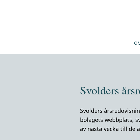
OM
Svolders års
Svolders årsredovisnin
bolagets webbplats, sv
av nästa vecka till d