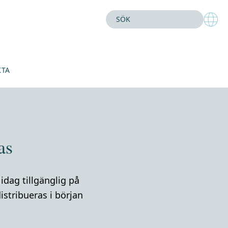
KTA
as
idag tillgänglig på
stribueras i början