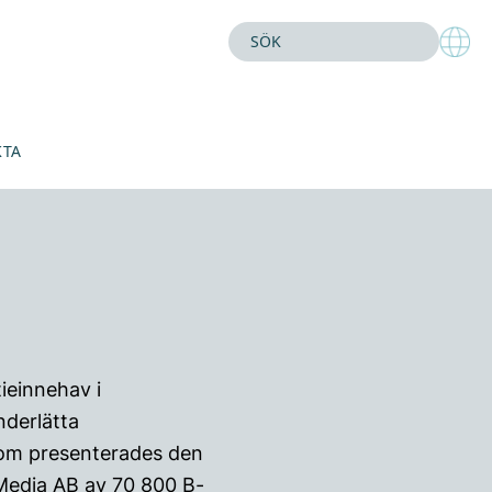
KTA
ieinnehav i
nderlätta
om presenterades den
eMedia AB av 70 800 B-