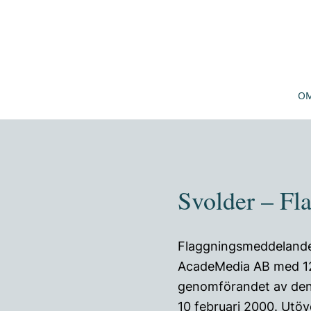
OM
Svolder – F
Flaggningsmeddelande 
AcadeMedia AB med 120
genomförandet av den
10 februari 2000. Utöv