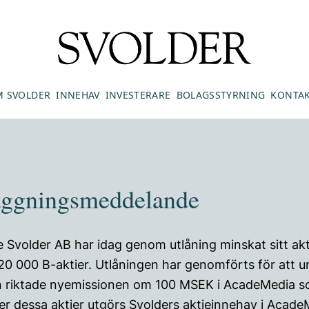
 SVOLDER
INNEHAV
INVESTERARE
BOLAGSSTYRNING
KONTA
laggningsmeddelande
Svolder AB har idag genom utlåning minskat sitt akt
 000 B-aktier. Utlåningen har genomförts för att u
 riktade nyemissionen om 100 MSEK i AcadeMedia s
er dessa aktier utgörs Svolders aktieinnehav i Acad