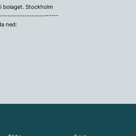
 i bolaget. Stockholm
-----------------------
da ned: