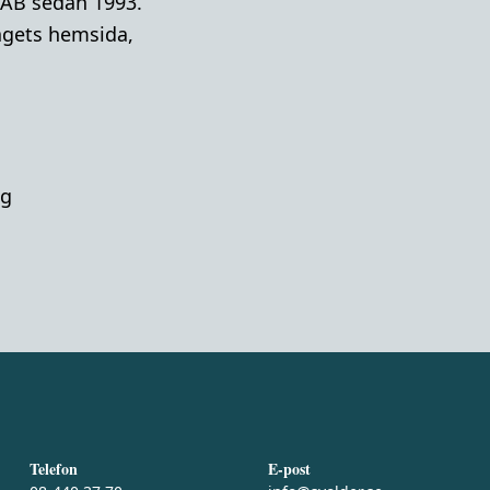
 AB sedan 1993.
lagets hemsida,
ag
Telefon
E-post