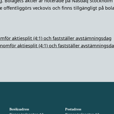
g. Bolagets aktier är noterade på Nasdaq Stockholm
 offentliggörs veckovis och finns tillgängligt på bo
mför aktiesplit (4:1) och fastställer avstämningsdag
nomför aktiesplit (4:1) och fastställer avstämningsd
Besöksadress
Postadress