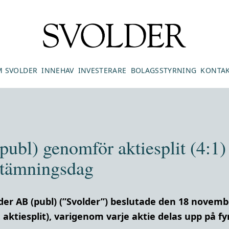
 SVOLDER
INNEHAV
INVESTERARE
BOLAGSSTYRNING
KONTA
ubl) genomför aktiesplit (4:1)
vstämningsdag
er AB (publ) (”Svolder”) beslutade den 18 novemb
. aktiesplit), varigenom varje aktie delas upp på fyr