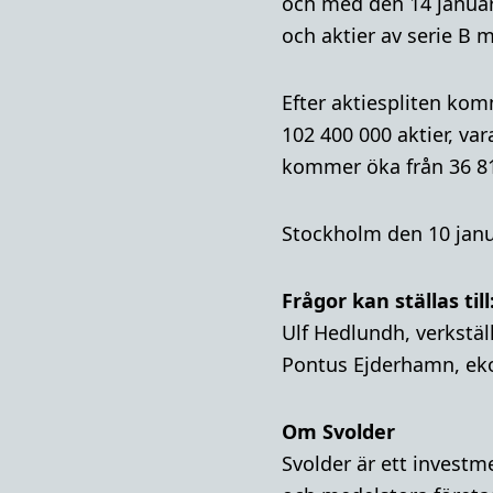
och med den 14 januar
och aktier av serie B
Efter aktiespliten komm
102 400 000 aktier, var
kommer öka från 36 811
Stockholm den 10 janu
Frågor kan ställas till
Ulf Hedlundh, verkstäl
Pontus Ejderhamn, ek
Om Svolder
Svolder är ett invest