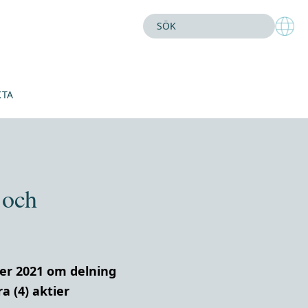
KTA
 och
er 2021 om delning
a (4) aktier