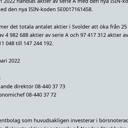
i 2022 handlas aktier av serie A med den nya ISIN-
 med den nya ISIN-koden SE0017161458.
er det totala antalet aktier i Svolder att öka från 25 
av 4 982 688 aktier av serie A och 97 417 312 aktier av
 048 till 147 244 192.
ari 2022
:
lande direktör 08-440 37 73
onomichef 08-440 37 72
mentbolag som huvudsakligen investerar i börsnoterad