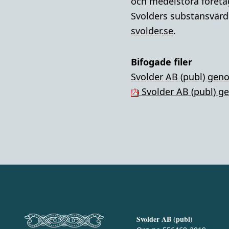
och medelstora företa
Svolders substansvärde
svolder.se
.
Bifogade filer
Svolder AB (publ) geno
Svolder AB (publ) ge
Svolder AB (publ)