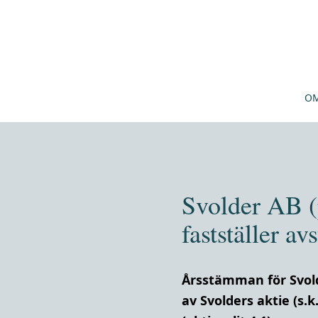
OM
Svolder AB (p
fastställer a
Årsstämman för Svold
av Svolders aktie (s.k