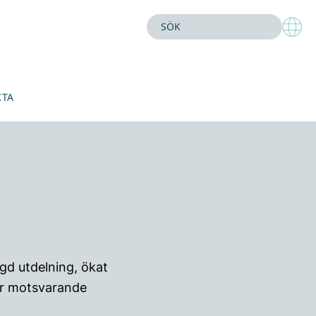
KTA
agd utdelning, ökat
er motsvarande