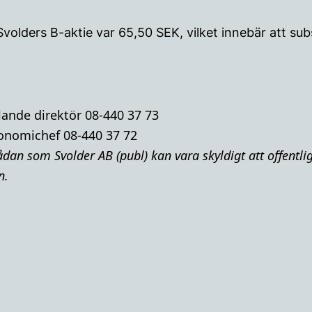
Svolders B-aktie var 65,50 SEK, vilket innebär att s
lande direktör 08-440 37 73
onomichef 08-440 37 72
dan som Svolder AB (publ) kan vara skyldigt att offentl
n.