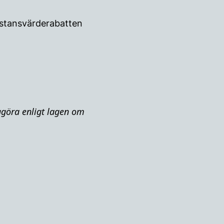
ubstansvärderabatten
iggöra enligt lagen om