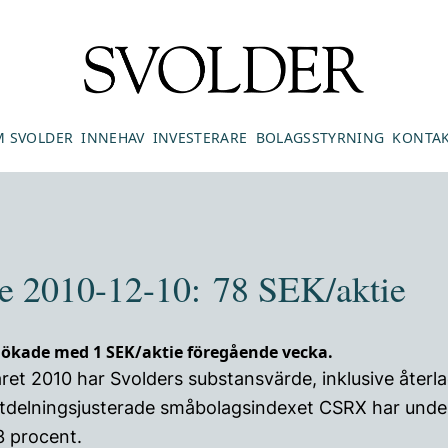
 SVOLDER
INNEHAV
INVESTERARE
BOLAGSSTYRNING
KONTA
e 2010-12-10: 78 SEK/aktie
 ökade med 1 SEK/aktie föregående vecka.
året 2010 har Svolders substansvärde, inklusive återl
utdelningsjusterade småbolagsindexet CSRX har und
3 procent.