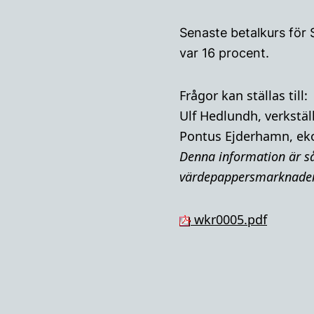
Senaste betalkurs för 
var 16 procent.
Frågor kan ställas till:
Ulf Hedlundh, verkstäl
Pontus Ejderhamn, ek
Denna i
nformation är så
värdepappersmarknade
wkr0005.pdf