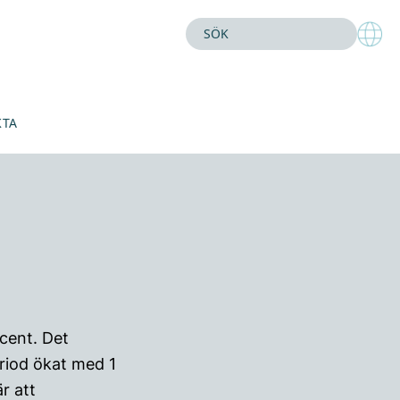
KTA
cent. Det
riod ökat med 1
r att