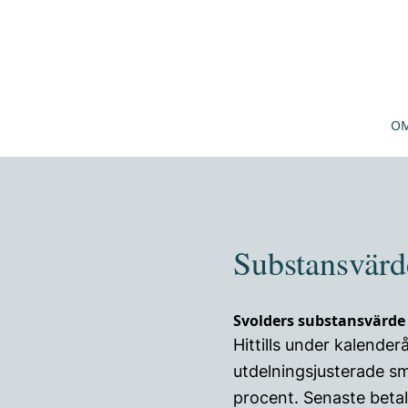
OM
Substansvärd
Svolders substansvärde
Hittills under kalende
utdelningsjusterade s
procent. Senaste betal