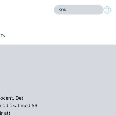
KTA
rocent. Det
riod ökat med 56
r att