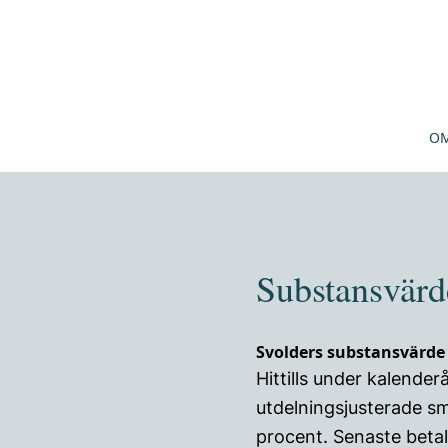
OM
Substansvärd
Svolders substansvärde
Hittills under kalende
utdelningsjusterade s
procent. Senaste betal