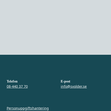
Telefon
E-post
08-440 37 70
info@svolder.se
Personuppgiftshantering