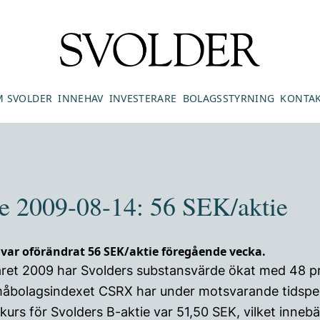
 SVOLDER
INNEHAV
INVESTERARE
BOLAGSSTYRNING
KONTA
e 2009-08-14: 56 SEK/aktie
var oförändrat 56 SEK/aktie föregående vecka.
råret 2009 har Svolders substansvärde ökat med 48 p
måbolagsindexet CSRX har under motsvarande tidspe
urs för Svolders B-aktie var 51,50 SEK, vilket innebä