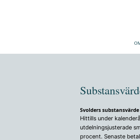
OM
Substansvärd
Svolders substansvärde 
Hittills under kalende
utdelningsjusterade s
procent. Senaste betalk