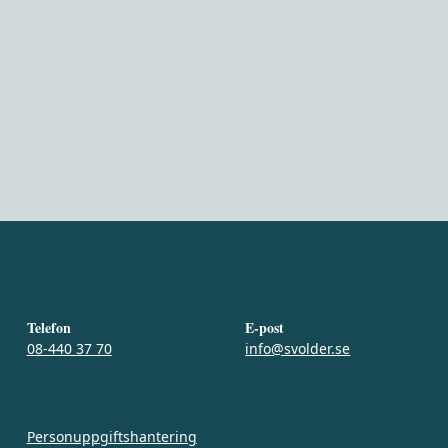
Telefon
E-post
08-440 37 70
info@svolder.se
Personuppgiftshantering