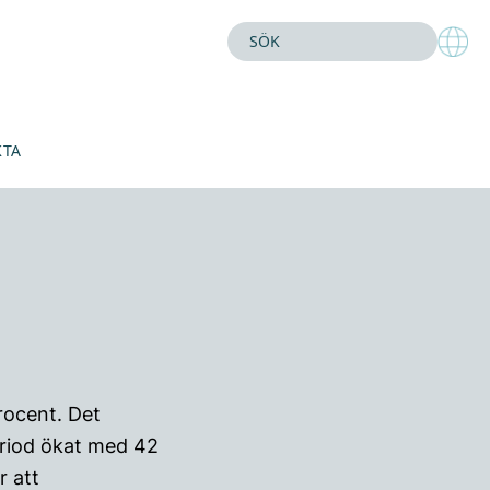
KTA
rocent. Det
riod ökat med 42
r att