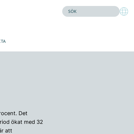
KTA
rocent. Det
riod ökat med 32
r att