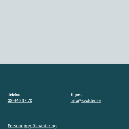
Telefon
E-post
08-440 37 70
info@svolder.se
Personuppgiftshantering