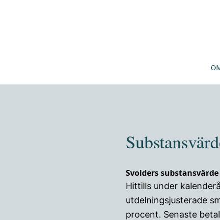
OM
Substansvärd
Svolders substansvärde
Hittills under kalende
utdelningsjusterade s
procent. Senaste betal