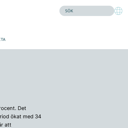
KTA
rocent. Det
riod ökat med 34
r att