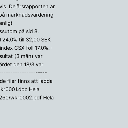
is. Delårsrapporten är
 på marknadsvärdering
nligt
ssutom på sid 8.
4,0% till 32,00 SEK
index CSX föll 17,0%. ·
ultat (3 mån) var
ärdet den 18/3 var
--------------------
filer finns att ladda
kr0001.doc Hela
260/wkr0002.pdf Hela