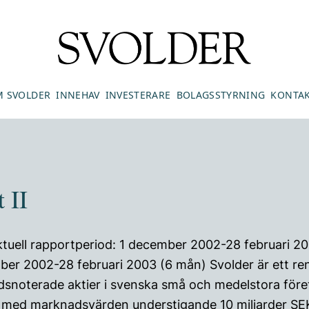
 SVOLDER
INNEHAV
INVESTERARE
BOLAGSSTYRNING
KONTA
 II
uell rapportperiod: 1 december 2002-28 februari 2
mber 2002-28 februari 2003 (6 mån) Svolder är ett r
dsnoterade aktier i svenska små och medelstora före
 med marknadsvärden understigande 10 miljarder SEK