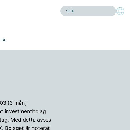
KTA
003 (3 mån)
ent investmentbolag
tag. Med detta avses
. Bolaget är noterat