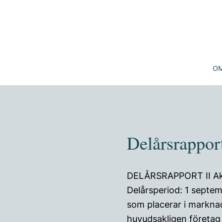
OM
Delårsrapport
DELÅRSRAPPORT II Akt
Delårsperiod: 1 septe
som placerar i markna
huvudsakligen företag