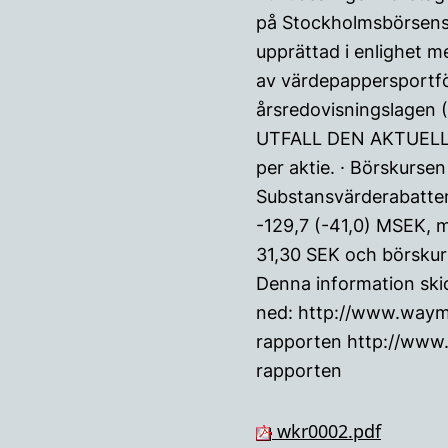
på Stockholmsbörsens 
upprättad i enlighet 
av värdepappersportfö
årsredovisningslagen (
UTFALL DEN AKTUELLA 
per aktie. · Börskursen
Substansvärderabatten
-129,7 (-41,0) MSEK, m
31,30 SEK och börskurs
Denna information ski
ned: http://www.waym
rapporten http://www
rapporten
wkr0002.pdf