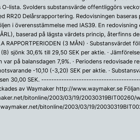
O-lista. Svolders substansvärde offentliggörs veckov
med RR20 Delårsrapportering. Redovisningen baseras
ljen i överensstämmelse med IAS39. En redovisning e
ÅRL), baserad på lägsta värdets princip, återfinns de
RAPPORTPERIODEN (3 MÅN) · Substansvärdet föll 2
 (B) sjönk 30,6% till 29,50 SEK per aktie. · Jämförelse
 var på balansdagen 7,9%. · Periodens redovisade res
otsvarande -10,10 (-3,20) SEK per aktie. · Substansv
en 30,00 SEK. ----------------------------------------
ckades av Waymaker http://www.waymaker.se Följande 
aker.net/bitonline/2003/03/19/20030319BIT00260/w
.waymaker.net/bitonline/2003/03/19/20030319BIT00