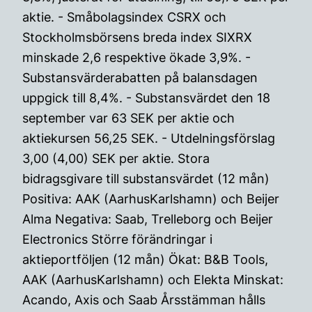
aktie. - Småbolagsindex CSRX och
Stockholmsbörsens breda index SIXRX
minskade 2,6 respektive ökade 3,9%. -
Substansvärderabatten på balansdagen
uppgick till 8,4%. - Substansvärdet den 18
september var 63 SEK per aktie och
aktiekursen 56,25 SEK. - Utdelningsförslag
3,00 (4,00) SEK per aktie. Stora
bidragsgivare till substansvärdet (12 mån)
Positiva: AAK (AarhusKarlshamn) och Beijer
Alma Negativa: Saab, Trelleborg och Beijer
Electronics Större förändringar i
aktieportföljen (12 mån) Ökat: B&B Tools,
AAK (AarhusKarlshamn) och Elekta Minskat:
Acando, Axis och Saab Årsstämman hålls