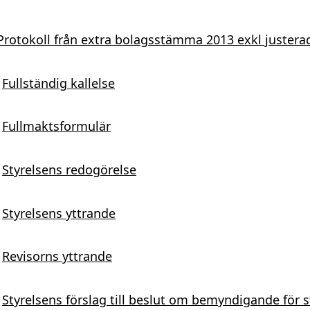
Protokoll från extra bolagsstämma 2013 exkl justera
Fullständig kallelse
Fullmaktsformulär
Styrelsens redogörelse
Styrelsens yttrande
Revisorns yttrande
Styrelsens förslag till beslut om bemyndigande för s