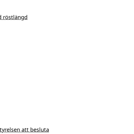
d röstlängd
tyrelsen att besluta