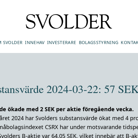
 SVOLDER
INNEHAV
INVESTERARE
BOLAGSSTYRNING
KONTA
stansvärde 2024-03-22: 57 SEK 
de ökade med 2 SEK per aktie föregående vecka.
råret 2024 har Svolders substansvärde ökat med 4 pr
måbolagsindexet CSRX har under motsvarande tidsper
Svolders B-aktie var 64,05 SEK, vilket innebär att B-