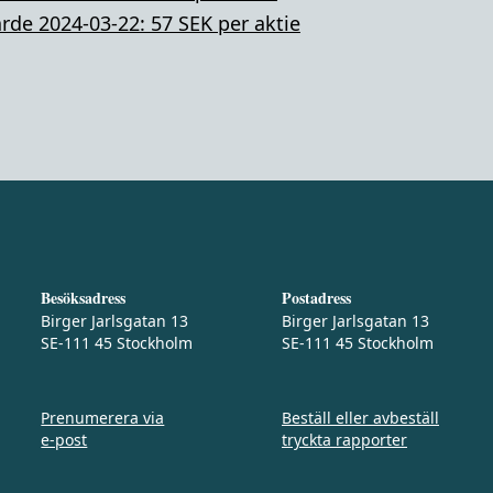
rde 2024-03-22: 57 SEK per aktie
Besöksadress
Postadress
Birger Jarlsgatan 13
Birger Jarlsgatan 13
SE-111 45 Stockholm
SE-111 45 Stockholm
Prenumerera via
Beställ eller avbeställ
e‑post
tryckta rapporter