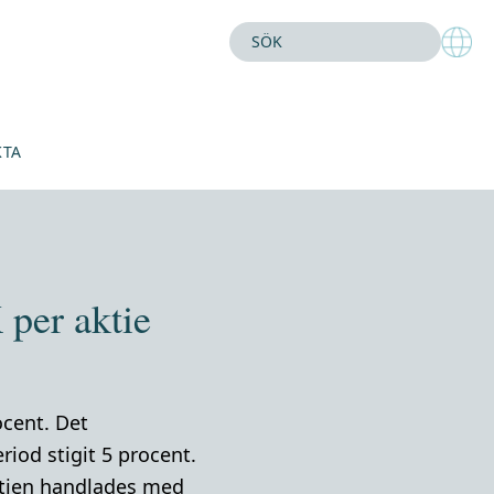
KTA
per aktie
ocent. Det
iod stigit 5 procent.
aktien handlades med