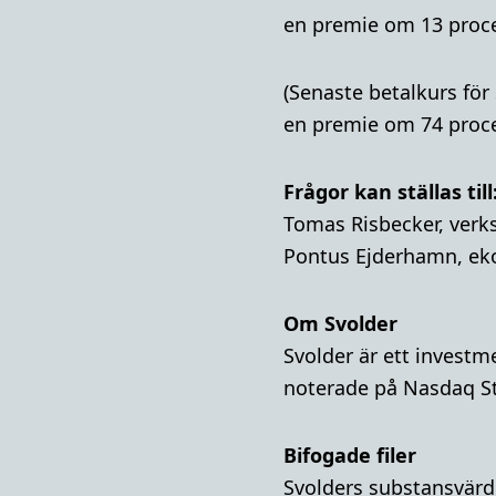
en premie om 13 procen
(Senaste betalkurs för
en premie om 74 procen
Frågor kan ställas till
Tomas Risbecker, verks
Pontus Ejderhamn, ek
Om Svolder
Svolder är ett invest
noterade på Nasdaq S
Bifogade filer
Svolders substansvärde