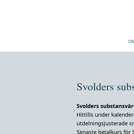
OM
Svolders sub
Svolders substansvär
Hittills under kalende
utdelningsjusterade s
Senaste betalkurs för 