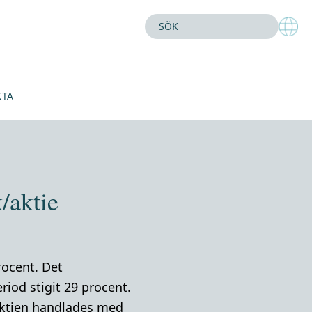
KTA
/aktie
rocent. Det
iod stigit 29 procent.
-aktien handlades med