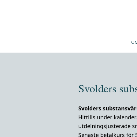
OM
Svolders sub
Svolders substansvär
Hittills under kalende
utdelningsjusterade s
Senaste betalkurs för 