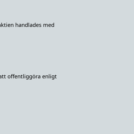
A-aktien handlades med
tt offentliggöra enligt