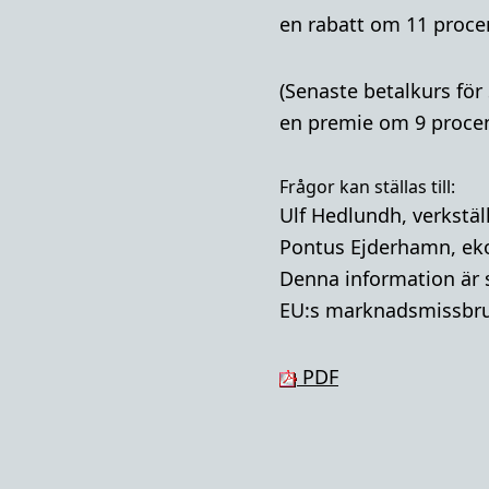
en rabatt om 11 procen
(Senaste betalkurs för
en premie om 9 procent
Frågor kan ställas till:
Ulf Hedlundh, verkstäl
Pontus Ejderhamn, ek
Denna information är s
EU:s marknadsmissbru
PDF