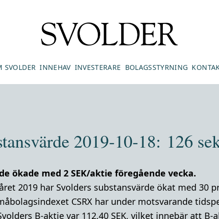
 SVOLDER
INNEHAV
INVESTERARE
BOLAGSSTYRNING
KONTA
stansvärde 2019-10-18: 126 sek
de ökade med 2 SEK/aktie föregående vecka.
råret 2019 har Svolders substansvärde ökat med 30 p
måbolagsindexet CSRX har under motsvarande tidsper
Svolders B-aktie var 112,40 SEK, vilket innebär att B