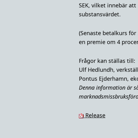
SEK,
vilket innebär at
substansvärdet.
(Senaste betalkurs för
en premie om 4 procent
Frågor kan ställas till:
Ulf Hedlundh, verkstäl
Pontus Ejderhamn, ek
Denna i
nformation är så
marknadsmissbruksföro
Release