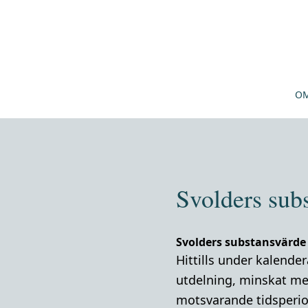
OM
Svolders sub
Svolders substansvärde
Hittills under kalende
utdelning,
minskat med
motsvarande tidsperiod