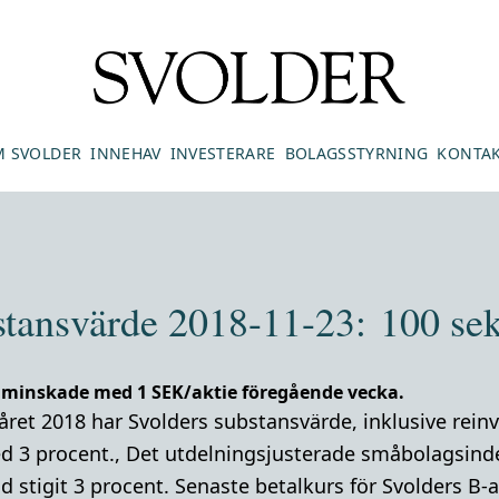
 SVOLDER
INNEHAV
INVESTERARE
BOLAGSSTYRNING
KONTA
stansvärde 2018-11-23: 100 sek
 minskade med 1 SEK/aktie föregående vecka.
råret 2018 har Svolders substansvärde
,
inklusive rein
 3 procent.
,
Det utdelningsjusterade småbolagsind
 stigit 3 procent. Senaste betalkurs för Svolders B-a