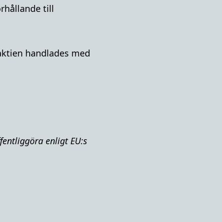
hållande till
A-aktien handlades med
fentliggöra enligt EU:s