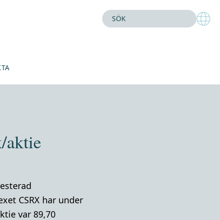
KTA
/aktie
vesterad
exet CSRX har under
ktie var 89,70