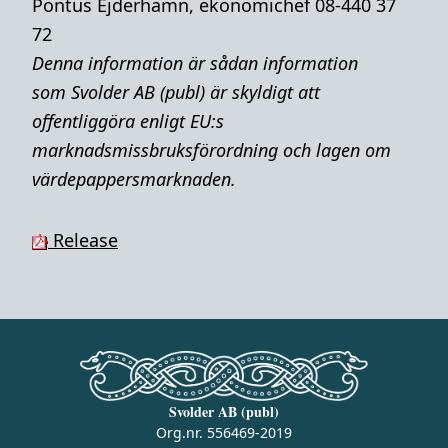
Pontus Ejderhamn, ekonomichef 08-440 37
72
Denna i
nformation är sådan information
som Svolder AB (publ) är skyldigt att
offentliggöra enligt EU:s
marknadsmissbruksförordning och lagen om
värdepappersmarknaden.
Release
Svolder AB (publ)
Org.nr. 556469-2019