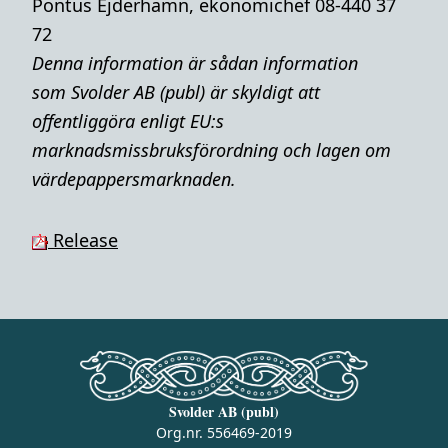
Pontus Ejderhamn, ekonomichef 08-440 37
72
Denna i
nformation är sådan information
som Svolder AB (publ) är skyldigt att
offentliggöra enligt EU:s
marknadsmissbruksförordning och lagen om
värdepappersmarknaden.
Release
Svolder AB (publ)
Org.nr. 556469-2019