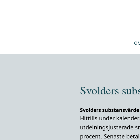
OM
Svolders sub
Svolders substansvärde
Hittills under kalende
utdelningsjusterade s
procent. Senaste betalk