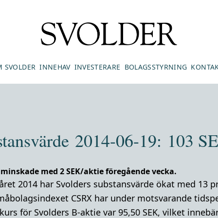
 SVOLDER
INNEHAV
INVESTERARE
BOLAGSSTYRNING
KONTA
stansvärde 2014-06-19: 103 SE
 minskade med 2 SEK/aktie föregående vecka.
råret 2014 har Svolders substansvärde ökat med 13 p
måbolagsindexet CSRX har under motsvarande tidspe
urs för Svolders B-aktie var 95,50 SEK, vilket innebär