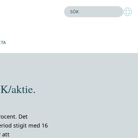
KTA
K/aktie.
rocent. Det
riod stigit med 16
 att