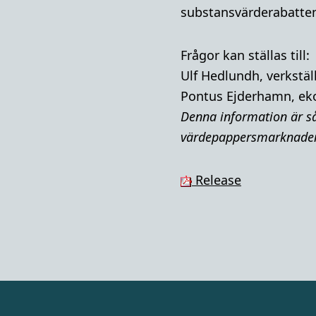
substansvärderabatten
Frågor kan ställas till:
Ulf Hedlundh, verkstäl
Pontus Ejderhamn, ek
Denna i
nformation är så
värdepappersmarknade
Release