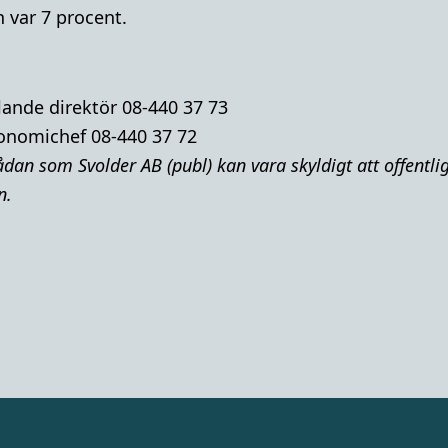
 var 7 procent
.
lande direktör 08-440 37 73
onomichef 08-440 37 72
dan som Svolder AB (publ) kan vara skyldigt att offentl
n.