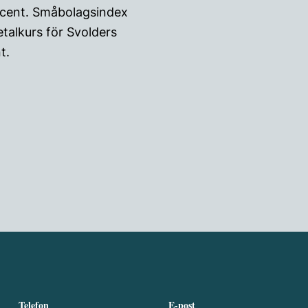
rocent. Småbolagsindex
talkurs för Svolders
t.
Telefon
E-post