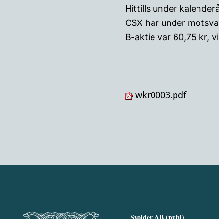
Hittills under kalend
CSX har under motsvar
B-aktie var 60,75 kr, 
wkr0003.pdf
Svolder AB (publ)