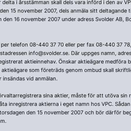
delta i årsstämman skall dels vara införd i den av V
en 15 november 2007, dels anmäla sitt deltagande ti
n den 16 november 2007 under adress Svolder AB, Bo
er telefon 08-440 37 70 eller per fax 08-440 37 78, 
stadressen info@svolder.se. Där uppges namn, adres
istrerat aktieinnehav. Önskar aktieägare medföra bi
 aktieägare som företräds genom ombud skall skriftli
r insändas vid anmälan.
örvaltarregistrera sina aktier, måste för att utöva sin 
 låta inregistrera aktierna i eget namn hos VPC. Sådan 
t torsdagen den 15 november 2007 och bör därför begä
um.