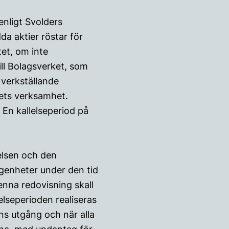
enligt Svolders
a aktier röstar för
tet, om inte
ll Bolagsverket, som
 verkställande
gets verksamhet.
 En kallelseperiod på
relsen och den
ägenheter under den tid
enna redovisning skall
lseperioden realiseras
ens utgång och när alla