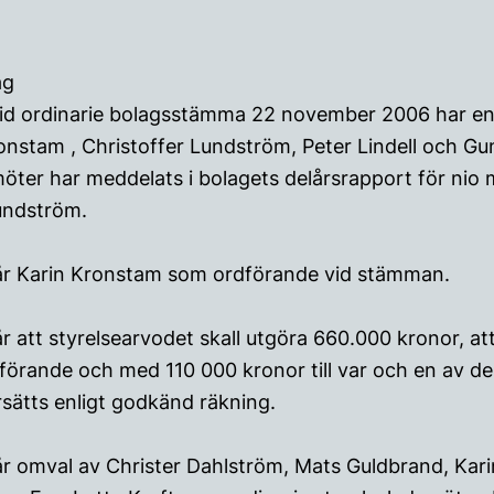
ag
 vid ordinarie bolagsstämma 22 november 2006 har en
nstam , Christoffer Lundström, Peter Lindell och Gu
öter har meddelats i bolagets delårsrapport för nio
Lundström.
år Karin Kronstam som ordförande vid stämman.
r att styrelsearvodet skall utgöra 660.000 kronor, at
dförande och med 110 000 kronor till var och en av d
rsätts enligt godkänd räkning.
år omval av Christer Dahlström, Mats Guldbrand, Kar