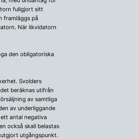
arna, med undantag för
rn fullgjort sitt
h framläggs på
atorn. När likvidatorn
pga den obligatoriska
kerhet. Svolders
det beräknas utifrån
rsäljning av samtliga
aden av underliggande
ett antal negativa
en också skall belastas
 utgjort utgångspunkt.