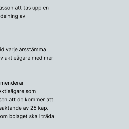
easson att tas upp en
rdelning av
vid varje årsstämma.
s av aktieägare med mer
ommenderar
 Aktieägare som
lsen att de kommer att
eaktande av 25 kap.
om bolaget skall träda