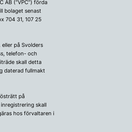
PC AB (”VPC”) förda
ll bolaget senast
x 704 31, 107 25
eller på Svolders
s, telefon- och
träde skall detta
g daterad fullmakt
rösträtt på
inregistrering skall
ras hos förvaltaren i