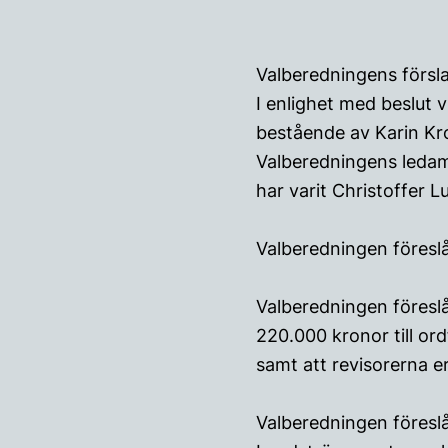
Valberedningens försl
I enlighet med beslut
bestående av Karin Kro
Valberedningens ledam
har varit Christoffer 
Valberedningen föresl
Valberedningen föreslå
220.000 kronor till or
samt att revisorerna e
Valberedningen föresl