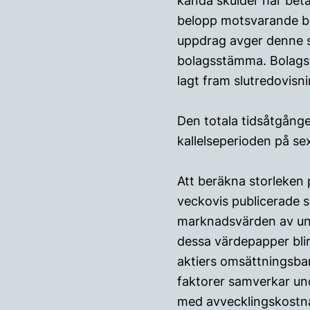
kända skulder har beta
belopp motsvarande blan
uppdrag avger denne s
bolagsstämma. Bolagsst
lagt fram slutredovisni
Den totala tidsåtgången
kallelseperioden på s
Att beräkna storleken 
veckovis publicerade 
marknadsvärden av und
dessa värdepapper bli
aktiers omsättningsbar
faktorer samverkar unde
med avvecklingskostna