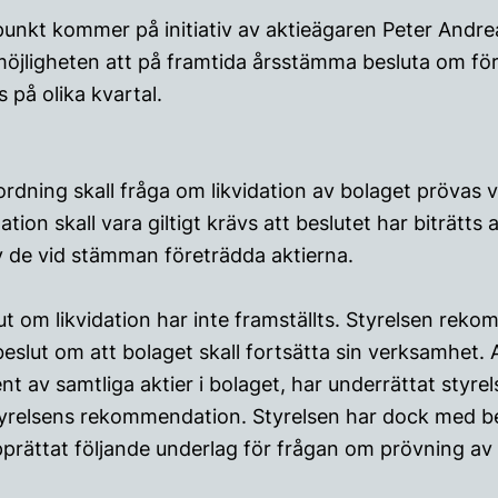
a punkt kommer på initiativ av aktieägaren Peter Andr
möjligheten att på framtida årsstämma besluta om fö
 på olika kvartal.
ordning skall fråga om likvidation av bolaget prövas 
dation skall vara giltigt krävs att beslutet har biträtt
av de vid stämman företrädda aktierna.
t om likvidation har inte framställts. Styrelsen rek
eslut om att bolaget skall fortsätta sin verksamhet.
nt av samtliga aktier i bolaget, har underrättat styre
styrelsens rekommendation. Styrelsen har dock med b
prättat följande underlag för frågan om prövning av 