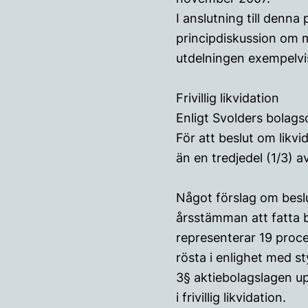
I anslutning till denn
principdiskussion om 
utdelningen exempelvis
Frivillig likvidation
Enligt Svolders bolags
För att beslut om likvi
än en tredjedel (1/3) 
Något förslag om beslu
årsstämman att fatta b
representerar 19 proce
rösta i enlighet med 
3§ aktiebolagslagen up
i frivillig likvidation.