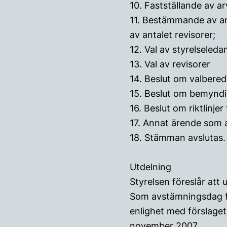
10. Fastställande av a
11. Bestämmande av an
av antalet revisorer;
12. Val av styrelseled
13. Val av revisorer
14. Beslut om valbered
15. Beslut om bemyndig
16. Beslut om riktlinje
17. Annat ärende som 
18. Stämman avslutas.
Utdelning
Styrelsen föreslår att
Som avstämningsdag f
enlighet med förslage
november 2007.