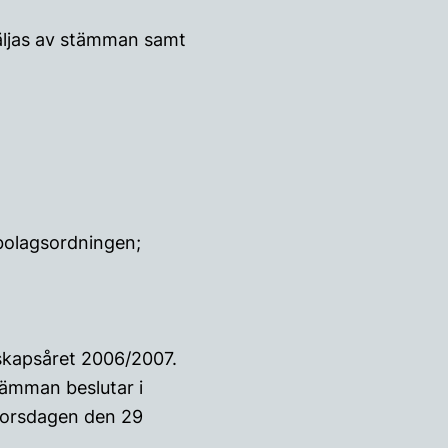
äljas av stämman samt
bolagsordningen;
nskapsåret 2006/2007.
ämman beslutar i
torsdagen den 29