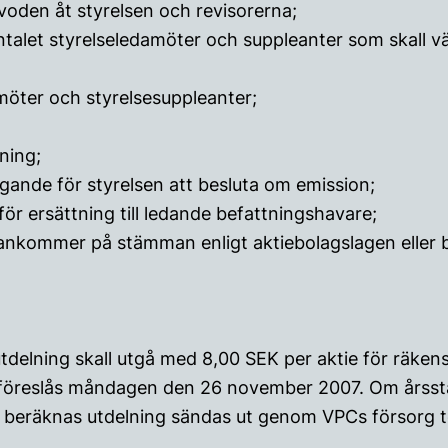
rvoden åt styrelsen och revisorerna;
talet styrelseledamöter och suppleanter som skall v
amöter och styrelsesuppleanter;
ning;
ande för styrelsen att besluta om emission;
r för ersättning till ledande befattningshavare;
ankommer på stämman enligt aktiebolagslagen eller 
 utdelning skall utgå med 8,00 SEK per aktie för räke
öreslås måndagen den 26 november 2007. Om årsst
t beräknas utdelning sändas ut genom VPCs försorg 