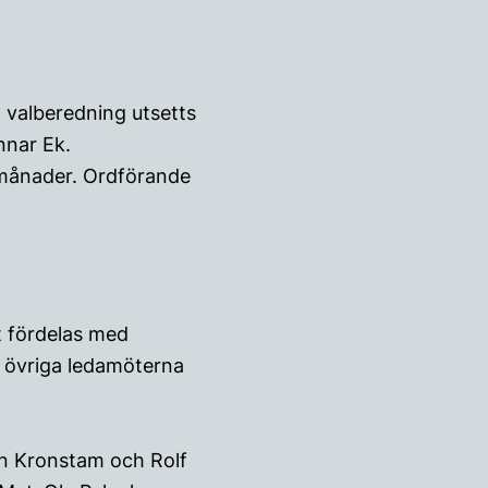
 valberedning utsetts
nnar Ek.
 månader. Ordförande
t fördelas med
e övriga ledamöterna
in Kronstam och Rolf