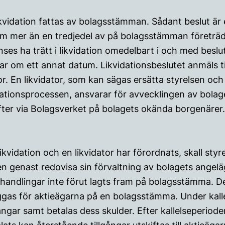
 likvidation fattas av bolagsstämman. Sådant beslut är 
om mer än en tredjedel av på bolagsstämman företrädd
anses ha trätt i likvidation omedelbart i och med beslu
r om ett annat datum. Likvidationsbeslutet anmäls ti
or. En likvidator, som kan sägas ersätta styrelsen och
dationsprocessen, ansvarar för avvecklingen av bola
efter via Bolagsverket på bolagets okända borgenärer.
likvidation och en likvidator har förordnats, skall sty
en genast redovisa sin förvaltning av bolagets angel
shandlingar inte förut lagts fram på bolagsstämma. D
gas för aktieägarna på en bolagsstämma. Under kalle
ångar samt betalas dess skulder. Efter kallelseperiod