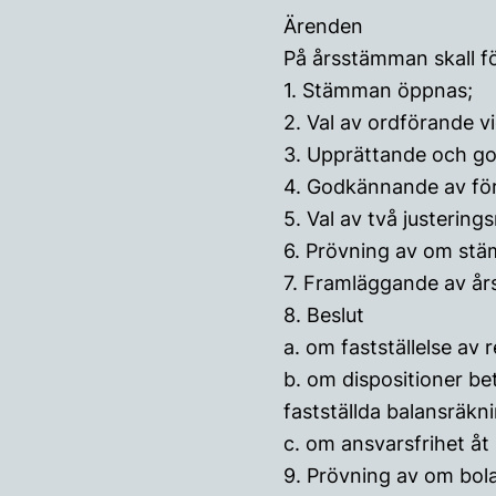
Ärenden
På årsstämman skall f
1. Stämman öppnas;
2. Val av ordförande 
3. Upprättande och g
4. Godkännande av förs
5. Val av två justering
6. Prövning av om stä
7. Framläggande av år
8. Beslut
a. om fastställelse av
b. om dispositioner bet
fastställda balansräkn
c. om ansvarsfrihet åt
9. Prövning av om bolage