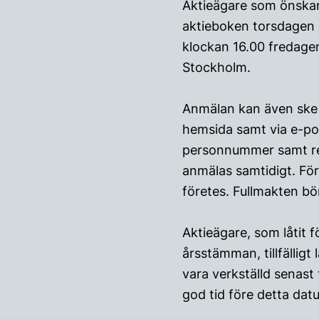
Aktieägare som önskar 
aktieboken torsdagen d
klockan 16.00 fredage
Stockholm.
Anmälan kan även ske p
hemsida samt via e-po
personnummer samt reg
anmälas samtidigt. För
företes. Fullmakten bö
Aktieägare, som låtit f
årsstämman, tillfälligt
vara verkställd senas
god tid före detta dat