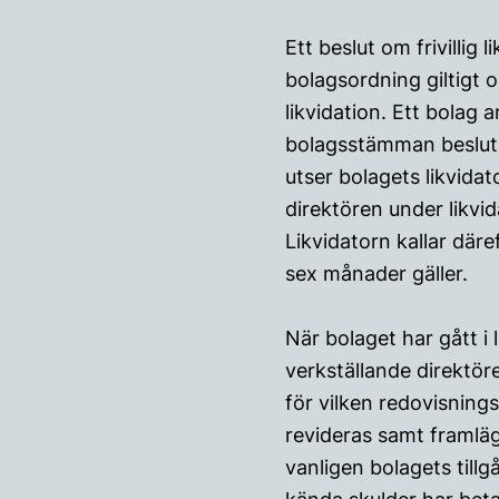
Ett beslut om frivillig
bolagsordning giltigt 
likvidation. Ett bolag 
bolagsstämman besluta
utser bolagets likvidat
direktören under likvi
Likvidatorn kallar där
sex månader gäller.
När bolaget har gått i 
verkställande direktör
för vilken redovisning
revideras samt framläg
vanligen bolagets tillg