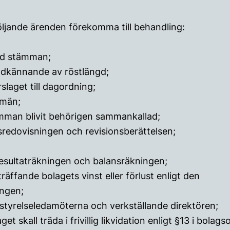
öljande ärenden förekomma till behandling:
vid stämman;
odkännande av röstlängd;
laget till dagordning;
smän;
mman blivit behörigen sammankallad;
sredovisningen och revisionsberättelsen;
 resultaträkningen och balansräkningen;
räffande bolagets vinst eller förlust enligt den
ingen;
 styrelseledamöterna och verkställande direktören;
t skall träda i frivillig likvidation enligt §13 i bolag