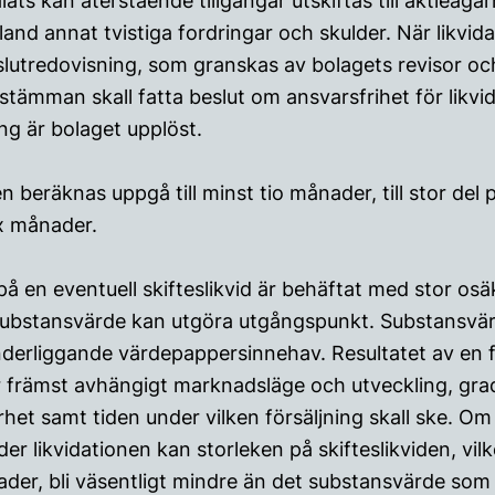
lats kan återstående tillgångar utskiftas till aktieäg
d annat tvistiga fordringar och skulder. När likvidato
lutredovisning, som granskas av bolagets revisor oc
ämman skall fatta beslut om ansvarsfrihet för likvid
ng är bolaget upplöst.
 beräknas uppgå till minst tio månader, till stor del 
ex månader.
på en eventuell skifteslikvid är behäftat med stor osä
substansvärde kan utgöra utgångspunkt. Substansvär
erliggande värdepappersinnehav. Resultatet av en fö
r främst avhängigt marknadsläge och utveckling, gr
het samt tiden under vilken försäljning skall ske. Om 
r likvidationen kan storleken på skifteslikviden, vilk
der, bli väsentligt mindre än det substansvärde som