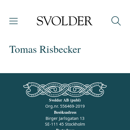
Tomas Risbecker
Svolder AB (publ)
Org.nr. 556469-2019
Besöksadress
Birger Jarlsgatan 13
SE-111 45 Stockholm